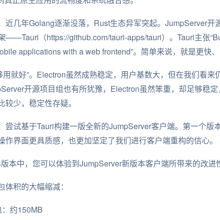
几年Golang逐渐没落，Rust生态异军突起。JumpServe
https://github.com/tauri-apps/tauri）。Tauri主张“Build s
nd mobile applications with a web frontend”。简单来说
足于“够用就好”。Electron虽然成熟稳定，用户基数大，但在我们
erver开源项目组也有所犹豫，Electron虽然笨重，却足够稳定
比较少，稳定性存疑。
试基于Tauri构建一版全新的JumpServer客户端。第一个
操作界面更具质感，也更加坚定了我们进行客户端重构的信心。
0.13 LTS版本中，您可以体验到JumpServer新版本客户端所带来的
包体积的大幅缩减：
包：约150MB