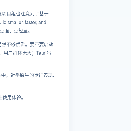
r开源项目组也注意到了基于
maller, faster, and
，就是更快、更强、更轻量。
看来仍然不够优雅。要不要启动
，用户群体庞大；Tauri虽
版本中，近乎原生的运行表现、
改进性使用体验。