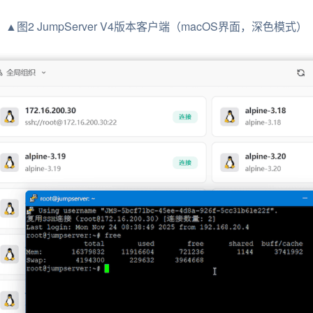
▲图2 JumpServer V4版本客户端（macOS界面，深色模式）