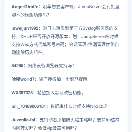
AngerGiraffe：
明年想要客户端；JumpServer会有批量
脚本的模版功能吗？
luweijun1992：
对日志转发到第三方Syslog服务器的支
持；XRDP是否开放开源版本计划；JumpServer啥时候
支持Web方式代填账号密码；会话管理-终端管理优化自
动删除历史组件。
84265：
网络设备浏览器支持吗？
哈喽world7：
资产授权加一个到期提醒。
WX397328：
希望加入默认改密功能。
bili_70489006181：
数据库什么时候支持NoSQL？
Juvenile-fsl：
支持动态添加防火墙策略吗？支持frp这样
内网转发吗？会做vip做高可用吗？