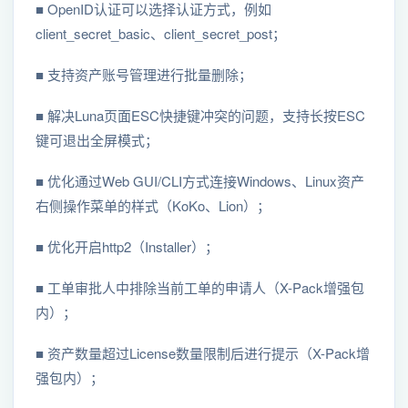
■ OpenID认证可以选择认证⽅式，例如
client_secret_basic、client_secret_post；
■ ⽀持资产账号管理进⾏批量删除；
■ 解决Luna页⾯ESC快捷键冲突的问题，⽀持长按ESC
键可退出全屏模式；
■ 优化通过Web GUI/CLI⽅式连接Windows、Linux资产
右侧操作菜单的样式（KoKo、Lion）；
■ 优化开启http2（Installer）；
■ ⼯单审批⼈中排除当前⼯单的申请⼈（X-Pack增强包
内）；
■ 资产数量超过License数量限制后进⾏提⽰（X-Pack增
强包内）；