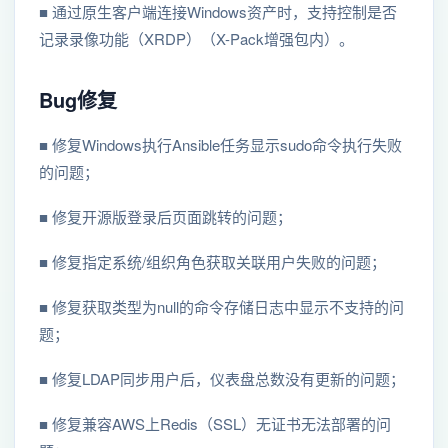
■ 通过原⽣客户端连接Windows资产时，⽀持控制是否
记录录像功能（XRDP）（X-Pack增强包内）。
Bug修复
■ 修复Windows执⾏Ansible任务显⽰sudo命令执⾏失败
的问题；
■ 修复开源版登录后页⾯跳转的问题；
■ 修复指定系统/组织⾓⾊获取关联⽤户失败的问题；
■ 修复获取类型为null的命令存储⽇志中显⽰不⽀持的问
题；
■ 修复LDAP同步⽤户后，仪表盘总数没有更新的问题；
■ 修复兼容AWS上Redis（SSL）⽆证书⽆法部署的问