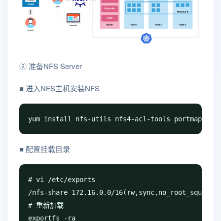
② 准备NFS Server
■ 进入NFS主机安装NFS
yum install nfs-utils nfs4-acl-tools portmap
■ 配置挂载目录
# vi /etc/exports

/nfs-share 172.16.0.0/16(rw,sync,no_root_squash)

# 重新加载

exportfs -ra