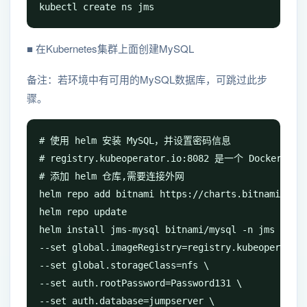
kubectl create ns jms
■ 在Kubernetes集群上面创建MySQL
备注：若环境中有可用的MySQL数据库，可跳过此步
骤。
# 使用 helm 安装 MySQL，并设置密码信息

# registry.kubeoperator.io:8082 是一个 Docke
# 添加 helm 仓库,需要连接外网

helm repo add bitnami https://charts.bitnami.com/
helm repo update

helm install jms-mysql bitnami/mysql -n jms \

--set global.imageRegistry=registry.kubeoperator.
--set global.storageClass=nfs \

--set auth.rootPassword=Password131 \

--set auth.database=jumpserver \
