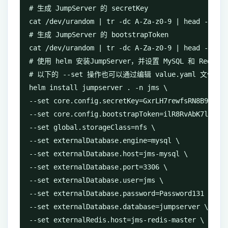
# 生成 JumpServer 的 secretKey

cat /dev/urandom | tr -dc A-Za-z0-9 | head -c 50

# 生成 JumpServer 的 bootstrapToken

cat /dev/urandom | tr -dc A-Za-z0-9 | head -c 16

# 使用 helm 安装JumpServer，并设置 MySQL 和 Re
# 以下的 --set 操作也可以通过编辑 value.yaml 文件来代
helm install jumpserver . -n jms \

--set core.config.secretKey=GxrLH7rewfsRN8B9Zl6ME
--set core.config.bootstrapToken=ilR8RvAbK7lgRTxs
--set global.storageClass=nfs \

--set externalDatabase.engine=mysql \

--set externalDatabase.host=jms-mysql \

--set externalDatabase.port=3306 \

--set externalDatabase.user=jms \

--set externalDatabase.password=Password131 \

--set externalDatabase.database=jumpserver \

--set externalRedis.host=jms-redis-master \
