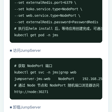
--set externalRedis.port=6379 \

--set koko.service.type=NodePort \

--set web.service.type=NodePort \

--set externalRedis.password=PasswordRedis

# 执行后helm install 后，等待应用创建完成，可通过 kubect
kubectl get pod -n jms
■ 访问JumpServer
# 获取 NodePort 端口

kubectl get svc -n jms|grep web

jumpserver-jms-web    NodePort    192.168.254.34 
# 通过 Node 节点和 NodePort 随机端口浏览器访问

http://node:30271
■ 卸载JumpServer