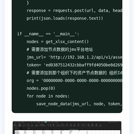
    }

    response = requests.post(url, data, headers=h
    print(json.loads(response.text))

if __name__ == '__main__':

    nodes = get_xlsx_content()

    # 需要添加节点数据的jms平台地址

    jms_url= 'http://192.168.1.2/api/v1/assets/no
    token= 'ed0387512432cbbaff9fd4050be8d269b747f
    # 需要添加到那个组织下的资产节点数据的 组织Id

    org = '00000000-0000-0000-0000-000000000002'

    nodes.pop(0)

    for node in nodes:
