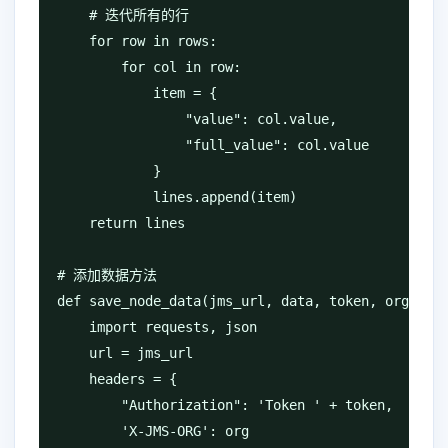
    # 迭代所有的行

    for row in rows:

        for col in row:

            item = {

                "value": col.value,

                "full_value": col.value

            }

            lines.append(item)

    return lines

# 添加数据方法

def save_node_data(jms_url, data, token, org):

    import requests, json

    url = jms_url

    headers = {

        "Authorization": 'Token ' + token,

        'X-JMS-ORG': org
